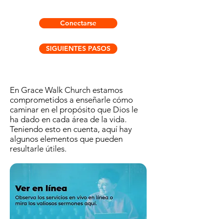
Cristo como pago total por su
al Espíritu de Dios, todo creyente
cuerpo de Cristo, del cual
pecado.
debe crecer y ser conformado a la
Jesucristo es la cabeza. Los
Conectarse
imagen de Cristo.
miembros de la iglesia son
aquellos que han confiado por fe
SIGUIENTES PASOS
en la obra consumada de Cristo. El
propósito de la iglesia es glorificar
a Dios amándolo y haciéndolo
En Grace Walk Church estamos
conocido al mundo perdido.
comprometidos a enseñarle cómo
caminar en el propósito que Dios le
ha dado en cada área de la vida.
Teniendo esto en cuenta, aquí hay
algunos elementos que pueden
resultarle útiles.