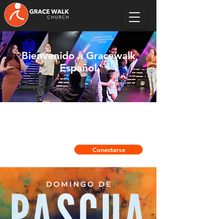
Bienvenido a Gracewalk
Español
Ganar almas para Cristo y hacerlos ganadores
en la vida!
Domingo a la 1:30 pm
Conectarse
Ver en linea